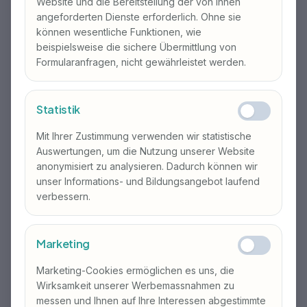
Website und die Bereitstellung der von Ihnen
dieser Stufe an fachlichen Diskussionen
angeforderten Dienste erforderlich. Ohne sie
teilzunehmen.
können wesentliche Funktionen, wie
beispielsweise die sichere Übermittlung von
Formularanfragen, nicht gewährleistet werden.
Deutsch B2.2
Statistik
Die Teilnehmenden lernen die Hauptinhalte
anspruchsvoller, längerer Texte zu verstehen, sich
Mit Ihrer Zustimmung verwenden wir statistische
spontan und fliessend mit Muttersprachlern zu
Auswertungen, um die Nutzung unserer Website
verständigen.
anonymisiert zu analysieren. Dadurch können wir
unser Informations- und Bildungsangebot laufend
verbessern.
Deutsch C1 – C2: Fortgeschrittene bis
Marketing
Expertenstufe nach GER
Marketing-Cookies ermöglichen es uns, die
Wirksamkeit unserer Werbemassnahmen zu
Deutschkurs C1.1
messen und Ihnen auf Ihre Interessen abgestimmte