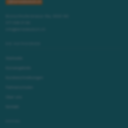
Bronschhoferstrasse 16a, 9500 Wil
071 508 01 84
info@lernedeutsch.ch
DIE KATEGORIEN
Startseite
Kursangebote
Kursbeschreibungen
Partnerschulen
Über uns
Kontakt
SOCIAL