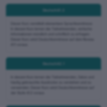
Deutsch A1.2
Dieser Kurs vermittelt elementare Sprachkenntnisse.
In diesem Kurs lernen die Teilnehmenden, einfache
Informationen mündlich und schriftlich zu erfragen.
Dieser Kurs setzt Deutschkenntnisse auf dem Niveau
A1.1 voraus.
Deutsch A2.1
In diesem Kurs lernen die Teilnehmenden, Sätze und
häufig gebrauchte Ausdrücke zu verstehen und zu
verwenden. Dieser Kurs setzt Deutschkenntnisse auf
der Stufe A1.2 voraus.