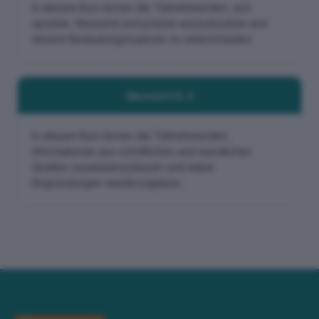
In diesem Kurs lernen die Teilnehmenden, sich
spontan, fliessend und präzise auszudrücken und
feinere Bedeutungsnuancen zu unterscheiden.
Deutsch C2.2
In diesem Kurs lernen die Teilnehmenden,
Informationen aus schriftlichen und mündlichen
Quellen zusammenzufassen und dabei
Begründungen wiederzugeben.