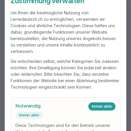
Zustimmung verwalten
äussern. Der Kurs wird mit einer internen Prüfung
abgeschlossen.
Um Ihnen die bestmögliche Nutzung von
Lernedeutsch.ch zu ermöglichen, verwenden wir
Cookies und ähnliche Technologien. Diese helfen uns
dabei, grundlegende Funktionen unserer Website
Deutsch B1.2
bereitzustellen, die Nutzung unseres Angebots besser
zu verstehen und unsere Inhalte kontinuierlich zu
Dieser Kurs vermittelt die selbständige
verbessern.
Sprachverwendung. Die Teilnehmenden lernen, sich
Sie entscheiden selbst, welche Kategorien Sie zulassen
im Alltag angemessen auszudrücken und zu
möchten. Ihre Einwilligung können Sie jederzeit ändern
artikulieren, Briefe und E-Mails zu verfassen sowie
oder widerrufen. Bitte beachten Sie, dass einzelne
Gespräche flüssiger zu führen.
Funktionen der Website bei einer Ablehnung bestimmter
Technologien eingeschränkt sein können.
Deutsch B2.1
Notwendig
Immer aktiv
Immer aktiv
Dieser Kurs vermittelt die selbständige
Sprachverwendung. Die Teilnehmenden lernen, die
Diese Technologien sind für den Betrieb unserer
Hauptinhalte komplexer Texte zu verstehen, auf