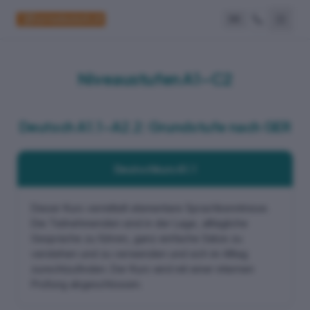
DE
Niveaustufen A1–C2
Deutsch A1.1–A2.2: Grundstufe nach GER
Deutschkurs A1.1
Dieser Kurs vermittelt elementare Sprachkenntnisse.
Die Teilnehmenden sind in der Lage, alltägliche
Gespräche zu führen, ganz einfache Sätze zu
verstehen und zu verwenden und sich im Alltag
zurechtzufinden. Der Kurs wird mit einer internen
Prüfung abgeschlossen.