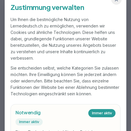
Konversationskurse
Zustimmung verwalten
Konversationskurs Deutsch im Arbeitsmarkt
Um Ihnen die bestmögliche Nutzung von
Lernedeutsch.ch zu ermöglichen, verwenden wir
Cookies und ähnliche Technologien. Diese helfen uns
▶ Dauer: 6 Wochen
dabei, grundlegende Funktionen unserer Website
▶ Kurszeiten:
bereitzustellen, die Nutzung unseres Angebots besser
zu verstehen und unsere Inhalte kontinuierlich zu
Vormittag: 08:15 – 11:30 Uhr
verbessern.
Nachmittag: 13:15 – 16:30 Uhr
▶ Häufigkeit: 1 Mal wöchentlich
Sie entscheiden selbst, welche Kategorien Sie zulassen
möchten. Ihre Einwilligung können Sie jederzeit ändern
▶ 24 Lektionen à 45 Minuten
oder widerrufen. Bitte beachten Sie, dass einzelne
Funktionen der Website bei einer Ablehnung bestimmter
Anmelden
Technologien eingeschränkt sein können.
Details ansehen
Notwendig
Immer aktiv
Immer aktiv
Konversationskurs Deutsch im Alltag