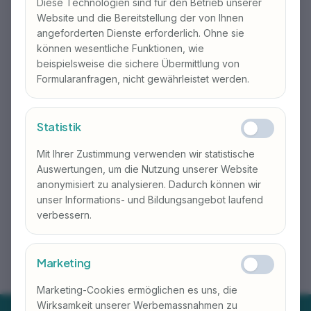
Diese Technologien sind für den Betrieb unserer
Website und die Bereitstellung der von Ihnen
angeforderten Dienste erforderlich. Ohne sie
▶ Dauer: 6 Wochen
können wesentliche Funktionen, wie
▶ Kurszeiten:
beispielsweise die sichere Übermittlung von
Formularanfragen, nicht gewährleistet werden.
Vormittag: 08:15 – 11:30 Uhr
Nachmittag: 13:15 – 16:30 Uhr
▶ Häufigkeit: 1 Mal wöchentlich
Statistik
▶ 24 Lektionen à 45 Minuten
Mit Ihrer Zustimmung verwenden wir statistische
Auswertungen, um die Nutzung unserer Website
Anmelden
anonymisiert zu analysieren. Dadurch können wir
unser Informations- und Bildungsangebot laufend
Details ansehen
verbessern.
Marketing
Marketing-Cookies ermöglichen es uns, die
Wirksamkeit unserer Werbemassnahmen zu