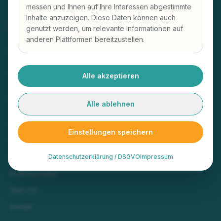
messen und Ihnen auf Ihre Interessen abgestimmte
Inhalte anzuzeigen. Diese Daten können auch
genutzt werden, um relevante Informationen auf
anderen Plattformen bereitzustellen.
Bronschhoferstrasse 16a, 9500 Wil
071 508 01 84
info@lernedeutsch.ch
Alle akzeptieren
DIE KATEGORIEN
Alle ablehnen
Startseite
Einstellungen speichern
Kursangebote
Kursbeschreibungen
Datenschutzerklärung / DSGVO
Impressum
Partnerschulen
Über uns
Kontakt