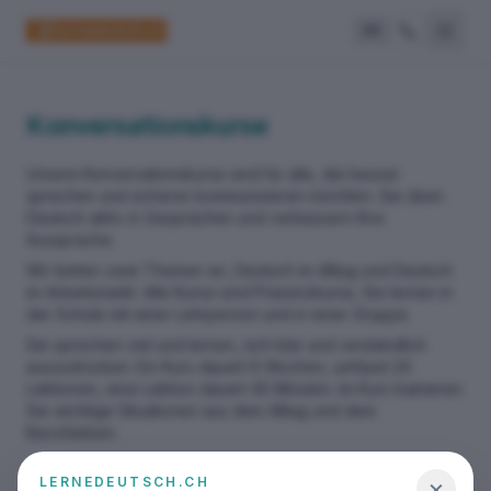
DE
Konversationskurse
Unsere Konversationskurse sind für alle, die besser
sprechen und sicherer kommunizieren möchten. Sie üben
Deutsch aktiv in Gesprächen und verbessern Ihre
Aussprache.
Wir bieten zwei Themen an, Deutsch im Alltag und Deutsch
im Arbeitsmarkt. Alle Kurse sind Präsenzkurse, Sie lernen in
der Schule mit einer Lehrperson und in einer Gruppe.
Sie sprechen viel und lernen, sich klar und verständlich
auszudrücken. Ein Kurs dauert 6 Wochen, umfasst 24
Lektionen, eine Lektion dauert 45 Minuten. Im Kurs trainieren
Sie wichtige Situationen aus dem Alltag und dem
Berufsleben.
×
LERNEDEUTSCH.CH