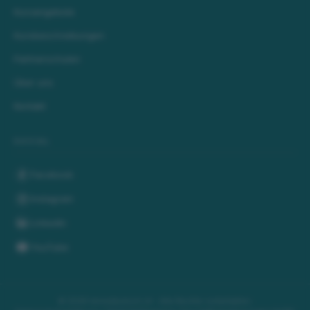
Kursangebote
Kursbeschreibungen
Partnerschulen
Über uns
Kontakt
SOCIAL
Facebook
Instagram
LinkedIn
YouTube
©
2026
lernedeutsch.ch ·
Alle Rechte vorbehalten.