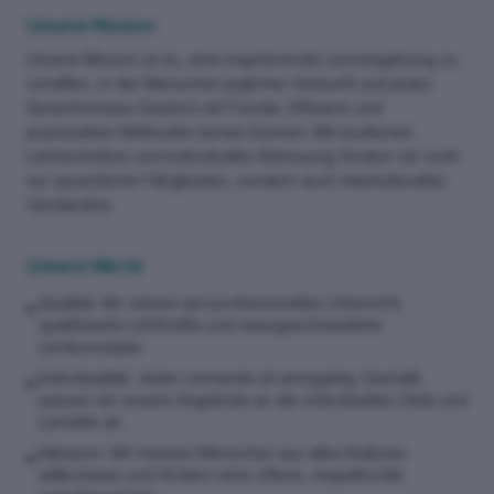
Unsere Mission
Unsere Mission ist es, eine inspirierende Lernumgebung zu
schaffen, in der Menschen jeglicher Herkunft und jedes
Sprachniveaus Deutsch mit Freude, Effizienz und
praxisnahen Methoden lernen können. Mit modernen
Lehrtechniken und individueller Betreuung fördern wir nicht
nur sprachliche Fähigkeiten, sondern auch interkulturelles
Verständnis.
Unsere Werte
Qualität: Wir setzen auf professionellen Unterricht,
▶
qualifizierte Lehrkräfte und massgeschneiderte
Lernkonzepte.
Individualität: Jeder Lernende ist einzigartig. Deshalb
▶
passen wir unsere Angebote an die individuellen Ziele und
Lernstile an.
Inklusion: Wir heissen Menschen aus allen Kulturen
▶
willkommen und fördern eine offene, respektvolle