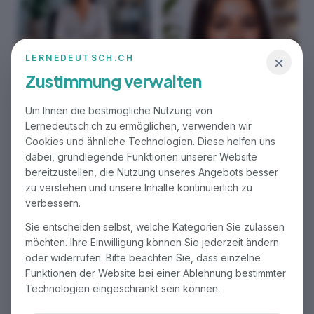
×
LERNEDEUTSCH.CH
Alimie Hani
Zustimmung verwalten
Sekretärin
Master of Science (MSc) in
Um Ihnen die bestmögliche Nutzung von
Human Resource Management
Lernedeutsch.ch zu ermöglichen, verwenden wir
(Personalmanagement)
Cookies und ähnliche Technologien. Diese helfen uns
Bachelor of Science (BSc) in
Sedanur Matjani
dabei, grundlegende Funktionen unserer Website
Mitgründerin
bereitzustellen, die Nutzung unseres Angebots besser
Lehrdiplom für die
zu verstehen und unsere Inhalte kontinuierlich zu
Sekundarstufe I, PHSG
verbessern.
Sie entscheiden selbst, welche Kategorien Sie zulassen
möchten. Ihre Einwilligung können Sie jederzeit ändern
oder widerrufen. Bitte beachten Sie, dass einzelne
Funktionen der Website bei einer Ablehnung bestimmter
Technologien eingeschränkt sein können.