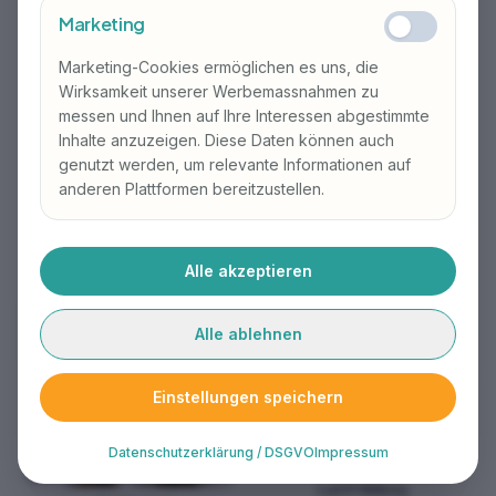
Marketing
Marketing-Cookies ermöglichen es uns, die
Ariton Memeti
Noura Alraosh
Wirksamkeit unserer Werbemassnahmen zu
Kursleitung Deutsch als
Kursleiterin Deutsch als
messen und Ihnen auf Ihre Interessen abgestimmte
Zusatzsprache
Zusatzsprache
Inhalte anzuzeigen. Diese Daten können auch
Angehende Lehrperson
Kursleiterin SVEB 1
genutzt werden, um relevante Informationen auf
Sekundarstufe I (Student PHSG)
Wirtschaftsmittelschule
anderen Plattformen bereitzustellen.
Alle akzeptieren
Alle ablehnen
Einstellungen speichern
Datenschutzerklärung / DSGVO
Impressum
Latif Akkoç