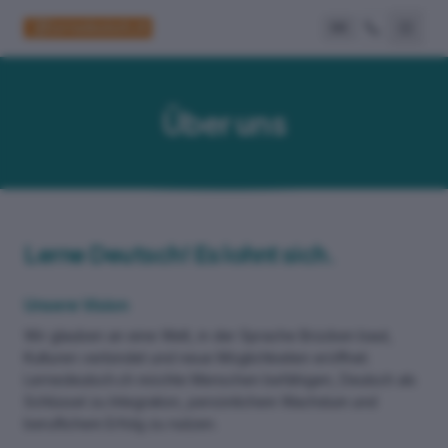
DE
Über uns
Lerne Deutsch! Es lohnt sich.
Unsere Vision
Wir glauben an eine Welt, in der Sprache Brücken baut,
Kulturen verbindet und neue Möglichkeiten eröffnet.
Lernedeutsch.ch möchte Menschen befähigen, Deutsch als
Schlüssel zu Integration, persönlichem Wachstum und
beruflichem Erfolg zu nutzen.