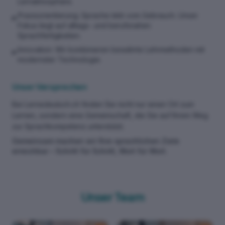
Lernatmosphäre.
Praxisorientierung: Sprache lebt vom Gebrauch. Unser
▶
Fokus liegt auf alltags- und berufsnahen
Sprachfertigkeiten.
Innovation: Wir kombinieren bewährte Lehrmethoden mit
▶
modernster Technologie.
Unser Versprechen
Bei Lernedeutsch.ch finden Sie nicht nur einen Ort zum
Lernen, sondern eine Gemeinschaft, die Sie auf Ihrem Weg
zur Sprachkompetenz unterstützt.
Gemeinsam machen wir Ihre sprachlichen Ziele
erreichbar – Schritt für Schritt, Wort für Wort.
Unser Team