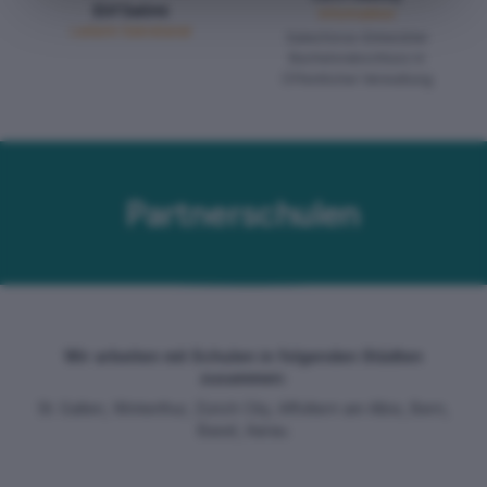
Elif Selimi
Informatiker
Leiterin Sekretariat
Salesforce-Entwickler
Bachelorabschluss in
Öffentlicher Verwaltung
Partnerschulen
Wir arbeiten mit Schulen in folgenden Städten
zusammen:
St. Gallen, Winterthur, Zürich City, Affoltern am Albis, Bern,
Basel, Aarau.