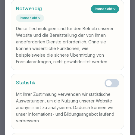
Notwendig
Immer aktiv
Immer aktiv
Diese Technologien sind für den Betrieb unserer
Website und die Bereitstellung der von Ihnen
Besnik Kaili
Monika Arnold
angeforderten Dienste erforderlich. Ohne sie
Abteilung Bildungsentwicklung
Leiterin Qualitätsmanagement
können wesentliche Funktionen, wie
Prüfungsexperte TELC
Sozialpädagoging HF
beispielsweise die sichere Übermittlung von
Erwachsenenbildnerin
Formularanfragen, nicht gewährleistet werden.
Lehrdiplom für die
NLP-Trainerin nach DVNLP
Sekundarstufe I, PHSG
Praxisausbildnerin PA
Statistik
Mit Ihrer Zustimmung verwenden wir statistische
Auswertungen, um die Nutzung unserer Website
anonymisiert zu analysieren. Dadurch können wir
unser Informations- und Bildungsangebot laufend
verbessern.