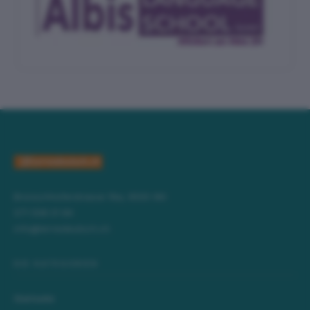
Bronschhoferstrasse 16a, 9500 Wil
071 508 01 84
info@lernedeutsch.ch
DIE KATEGORIEN
Startseite