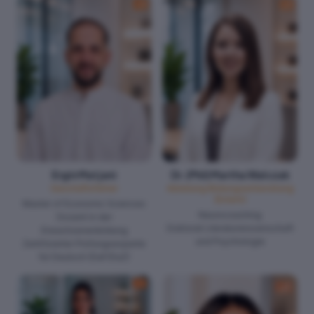
Ergin Matjani
Dr. (Phil) Martha Walczak
Geschäftsführer
Abteilung Bildungsentwicklung
(Extern)
Master of Economic Sciences
Neurocoaching
Dozent in der
Doktorat Literaturwissenschaft
Erwachsenenbildung
und Psychologie
Zertifizierter Prüfungsexperte
für Deutsch (DaF/DaZ)